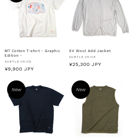
MT Cotton T-shirt - Graphic
SV Wool Add Jacket
Edition -
販
SUBTLE VOICE
販
SUBTLE VOICE
売
通
¥25,300 JPY
売
通
¥9,900 JPY
元:
常
元:
常
価
価
格
New
New
格