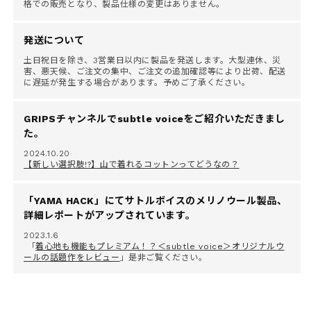
格での販売となり、製品仕様の変更はありません。
発送について
土日祝日を除き、3営業日以内に製品を発送します。大型連休、災
害、悪天候、ご注文の集中、ご注文の追加確認等により出荷、配送
に遅延が発生する場合があります。予めご了承ください。
GRIPSチャンネルでsubtle voiceをご紹介いただきまし
た。
2024.10.20
【新しい選択肢!?】山で着れるコットンってどうなの？
「YAMA HACK」にてサトルボイスのメリノウール製品、
詳細レポートがアップされています。
2023.1.6
「
着心地も機能もプレミアム！？＜subtle voice＞オリジナルウ
ールの話題作をレビュー
」是非ご覧ください。