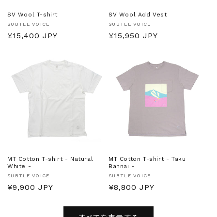
SV Wool T-shirt
SV Wool Add Vest
販
販
SUBTLE VOICE
SUBTLE VOICE
売
通
¥15,400 JPY
売
通
¥15,950 JPY
元:
元:
常
常
価
価
格
格
MT Cotton T-shirt - Natural
MT Cotton T-shirt - Taku
White -
Bannai -
販
販
SUBTLE VOICE
SUBTLE VOICE
売
通
¥9,900 JPY
売
通
¥8,800 JPY
元:
元:
常
常
価
価