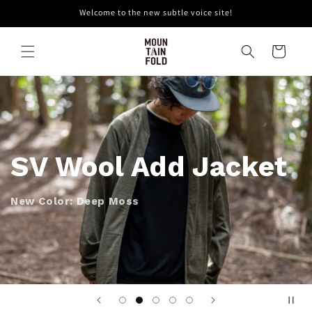
コンテ
Welcome to the new subtle voice site!
ンツに
進む
カ
ー
ト
SV Wool Add Jacket
New Color: Deep Moss